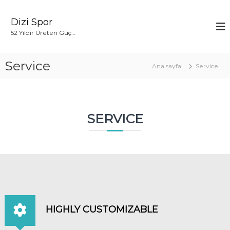
İ
ç
Dizi Spor
e
52 Yıldır Üreten Güç…
r
i
ğ
Service
Ana sayfa
Service
e
g
e
ç
SERVICE
HIGHLY CUSTOMIZABLE